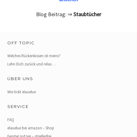
Blog Beitrag: ⇒
Staubtücher
OFF TOPIC
Welches Rückenkissen ist meins?
Lehn Dich zurück und relax…
ÜBER UNS
Wie tickt elauelue
SERVICE
FAQ
elauelue bei amazon – Shop
Fenster putzen – streifenfrei